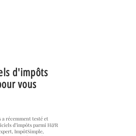
iels d'impôts
pour vous
 a récemment testé et
iciels d’impôts parmi H&R
xpert, ImpôtSimple,