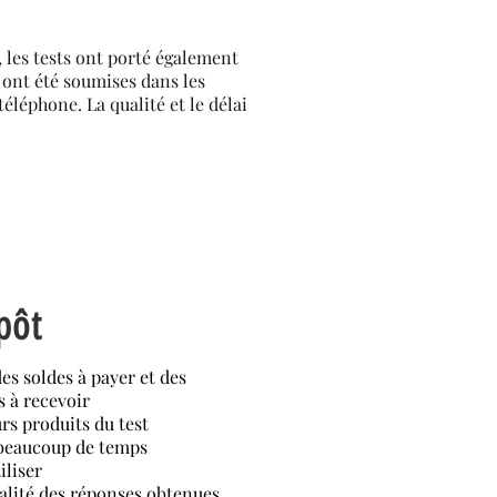
s, les tests ont porté également
s ont été soumises dans les
téléphone. La qualité et le délai
pôt
des soldes à payer et des
 à recevoir
rs produits du test
 beaucoup de temps
iliser
alité des réponses obtenues