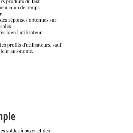
rs produits du test
 beaucoup de temps
r
 des réponses obtenues sur
scales
s bien l'utilisateur
es profils d'utilisateurs, sauf
illeur autonome.
mple
des soldes à payer et des