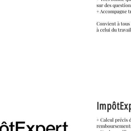
sur des question
+ Accompagne trè
Convient à tous l
à celui du trava
ImpôtEx
+ Calcul précis 
remboursements