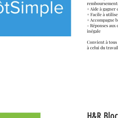
remboursements
+ Aide à gagner
+ Facile à utilise
+ Accompagne bie
- Réponses aux q
inégale
Convient à tous l
à celui du trava
H&R Blo