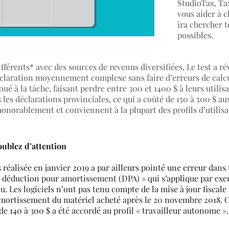
StudioTax, T
vous aider à c
ira chercher 
possibles.
férents* avec des sources de revenus diversifiées, Le test a ré
claration moyennement complexe sans faire d’erreurs de calcul
à la tâche, faisant perdre entre 300 et 1400 $ à leurs utilisat
 les déclarations provinciales, ce qui a coûté de 150 à 500 $ au
 honorablement et conviennent à la plupart des profils d’utilisa
oublez d’attention
éalisée en janvier 2019 a par ailleurs pointé une erreur dans t
« déduction pour amortissement (DPA) » qui s’applique par exe
. Les logiciels n’ont pas tenu compte de la mise à jour fiscale
’amortissement du matériel acheté après le 20 novembre 2018.
 140 à 300 $ a été accordé au profil « travailleur autonome ».