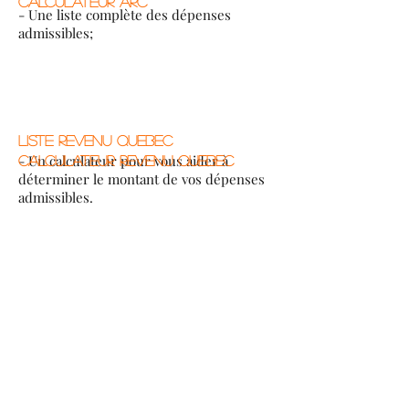
CALCULATEUR ARC
- Une liste complète des dépenses
admissibles;
LISTE REVENU QUEBEC
- Un calculateur pour vous aider à
CALCULATEUR REVENU QUEBEC
déterminer le montant de vos dépenses
admissibles.
Formulaires requis pour les deux
méthodes
Que vous choisissiez la méthode